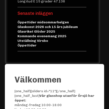
Longitud E 15 grader 47.136
Senaste inläggen
Öppettider midsommarhelgen
Glaskonst 2026 och 15 års jubileum
Glasriket Glöder 2025
Kommande evenemang 2025
Utställning Virsbo
Öppettider
Välkommen
[one_half][sliders id="11"][/one_half]
[one_half_last]
Vår glasshop utanför Örsjö har
öppet:
måndag-fredag 10.00-18.00