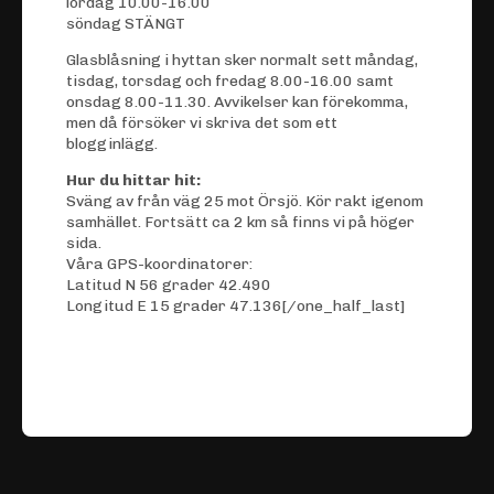
lördag 10.00-16.00
söndag STÄNGT
Glasblåsning i hyttan sker normalt sett måndag,
tisdag, torsdag och fredag 8.00-16.00 samt
onsdag 8.00-11.30. Avvikelser kan förekomma,
men då försöker vi skriva det som ett
blogginlägg.
Hur du hittar hit:
Sväng av från väg 25 mot Örsjö. Kör rakt igenom
samhället. Fortsätt ca 2 km så finns vi på höger
sida.
Våra GPS-koordinatorer:
Latitud N 56 grader 42.490
Longitud E 15 grader 47.136[/one_half_last]