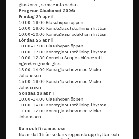
glaskonst, se mer info nedan.
Program Glaskonst 2026:
Fredag 24 april
10.00–16.00 Glasshopen öppen
10.00–16.00
Konstglas
utställning i hyttan
10.00–16.00
Konstglas
produktion i hyttan
Lördag 25 april
10.00–17.00 Glasshopen öppen
10.00–17.00
Konstglas
utställning i hyttan
10.00–12.30 Cornelia Senges blåser sitt
egendesignade glas
13.00–14.00
Konstglas
show med Micke
Johansson
15.00–16.00
Konstglas
show med Micke
Johansson
Söndag 26 april
10.00–14.00 Glasshopen öppen
10.00–14.00
Konstglas
utställning i hyttan
11.00–12.00
Konstglas
show med Micke
Johansson
Kom och fira med oss
Nu är det 15 år sedan vi öppnade upp hyttan och