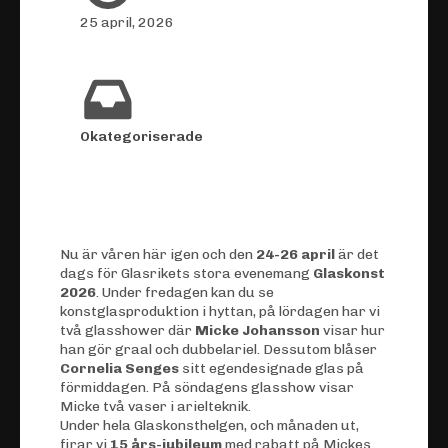
25 april, 2026
Okategoriserade
Nu är våren här igen och den
24-26 april
är det
dags för Glasrikets stora evenemang
Glaskonst
2026
. Under fredagen kan du se
konstglas
produktion i hyttan, på lördagen har vi
två glasshower där
Micke Johansson
visar hur
han gör graal och dubbelariel. Dessutom blåser
Cornelia Senges
sitt egendesignade glas på
förmiddagen. På söndagens glasshow visar
Micke två vaser i arielteknik.
Under hela Glaskonsthelgen, och månaden ut,
firar vi
15 års-jubileum
med rabatt på Mickes