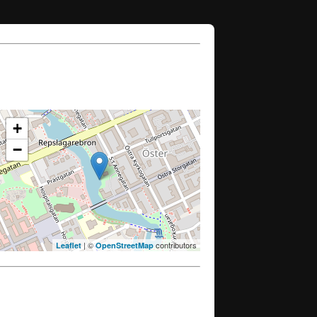
+
−
| ©
contributors
Leaflet
OpenStreetMap